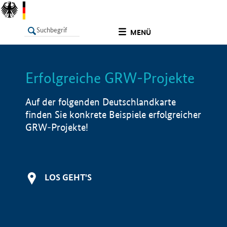
undefined
MENÜ
Erfolgreiche GRW-Projekte
LISTE
Filter
Info
Auf der folgenden Deutschlandkarte
finden Sie konkrete Beispiele erfolgreicher
GRW-Projekte!
LOS GEHT'S