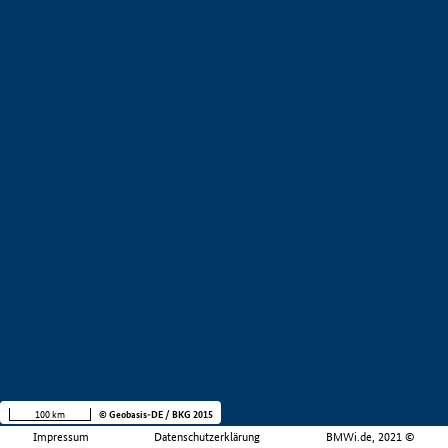
100 km
© Geobasis-DE / BKG 2015
Impressum
Datenschutzerklärung
BMWi.de, 2021 ©