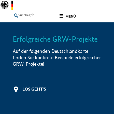
undefined
MENÜ
Erfolgreiche GRW-Projekte
LISTE
Filter
Info
Auf der folgenden Deutschlandkarte
finden Sie konkrete Beispiele erfolgreicher
GRW-Projekte!
LOS GEHT'S