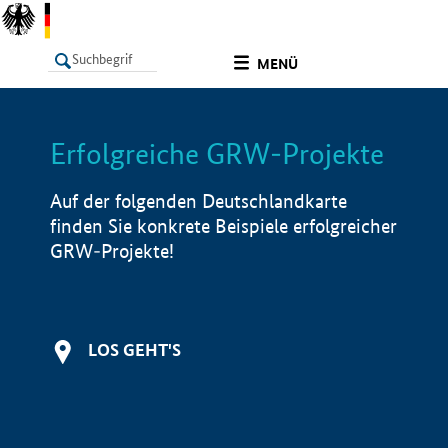
undefined
MENÜ
Erfolgreiche GRW-Projekte
LISTE
Filter
Info
Auf der folgenden Deutschlandkarte
finden Sie konkrete Beispiele erfolgreicher
GRW-Projekte!
LOS GEHT'S