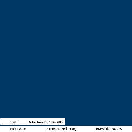
100 km
© Geobasis-DE / BKG 2015
Impressum
Datenschutzerklärung
BMWi.de, 2021 ©