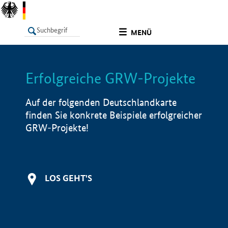
undefined
MENÜ
Erfolgreiche GRW-Projekte
LISTE
Filter
Info
Auf der folgenden Deutschlandkarte
finden Sie konkrete Beispiele erfolgreicher
GRW-Projekte!
LOS GEHT'S