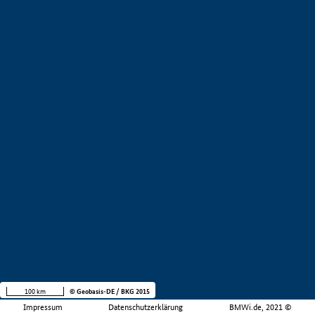
100 km
© Geobasis-DE / BKG 2015
Impressum
Datenschutzerklärung
BMWi.de, 2021 ©