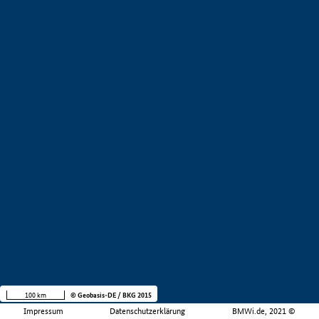
100 km
© Geobasis-DE / BKG 2015
Impressum
Datenschutzerklärung
BMWi.de, 2021 ©