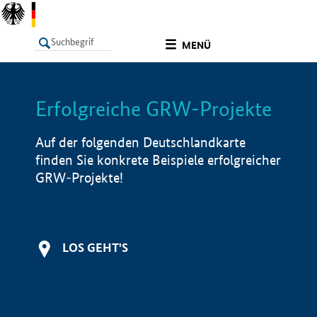
undefined
MENÜ
Erfolgreiche GRW-Projekte
LISTE
Filter
Info
Auf der folgenden Deutschlandkarte
finden Sie konkrete Beispiele erfolgreicher
GRW-Projekte!
LOS GEHT'S