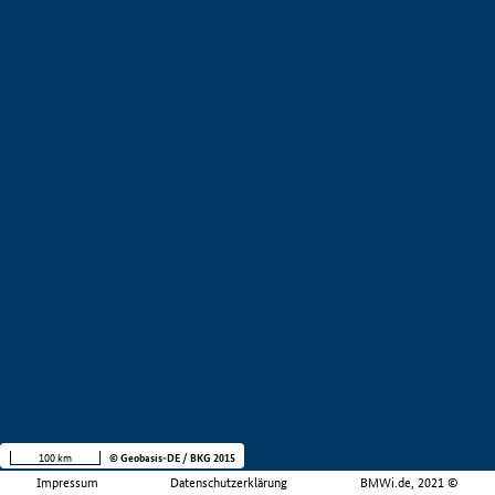
100 km
© Geobasis-DE / BKG 2015
Impressum
Datenschutzerklärung
BMWi.de, 2021 ©