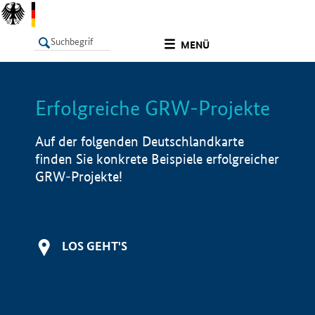
undefined
MENÜ
Erfolgreiche GRW-Projekte
LISTE
Filter
Info
Auf der folgenden Deutschlandkarte
finden Sie konkrete Beispiele erfolgreicher
GRW-Projekte!
LOS GEHT'S