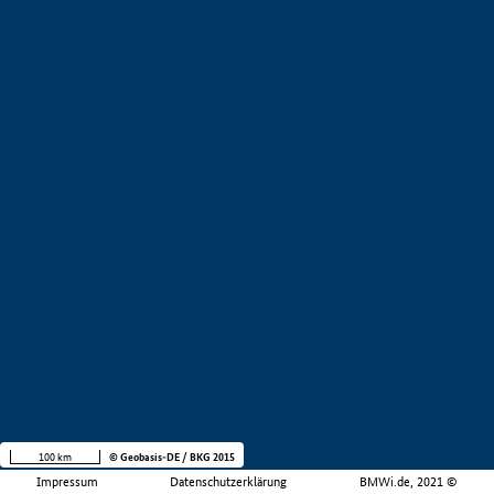
100 km
© Geobasis-DE / BKG 2015
Impressum
Datenschutzerklärung
BMWi.de, 2021 ©