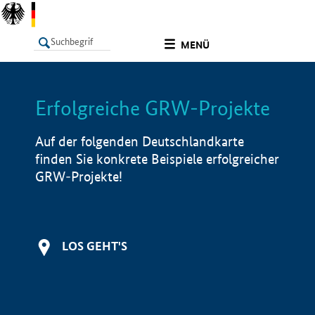
undefined
MENÜ
Erfolgreiche GRW-Projekte
LISTE
Filter
Info
Auf der folgenden Deutschlandkarte
finden Sie konkrete Beispiele erfolgreicher
GRW-Projekte!
LOS GEHT'S