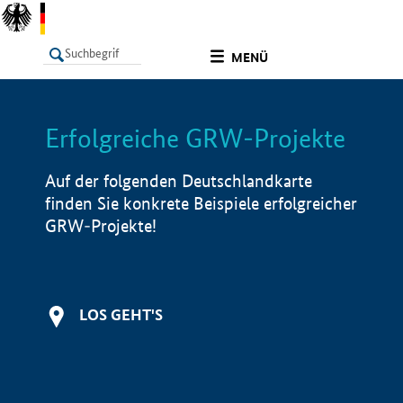
undefined
MENÜ
Erfolgreiche GRW-Projekte
LISTE
Filter
Info
Auf der folgenden Deutschlandkarte
finden Sie konkrete Beispiele erfolgreicher
GRW-Projekte!
LOS GEHT'S