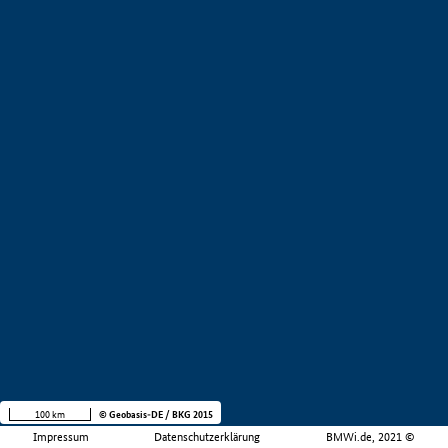
100 km
© Geobasis-DE / BKG 2015
Impressum
Datenschutzerklärung
BMWi.de, 2021 ©