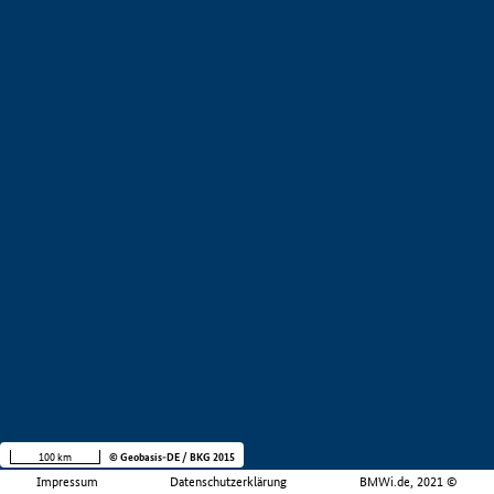
100 km
© Geobasis-DE / BKG 2015
Impressum
Datenschutzerklärung
BMWi.de, 2021 ©