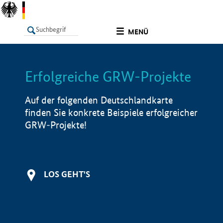
undefined
MENÜ
Erfolgreiche GRW-Projekte
LISTE
Filter
Info
Auf der folgenden Deutschlandkarte
finden Sie konkrete Beispiele erfolgreicher
GRW-Projekte!
LOS GEHT'S