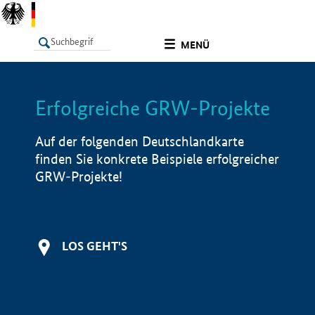
undefined
MENÜ
Erfolgreiche GRW-Projekte
LISTE
Filter
Info
Auf der folgenden Deutschlandkarte
finden Sie konkrete Beispiele erfolgreicher
GRW-Projekte!
LOS GEHT'S