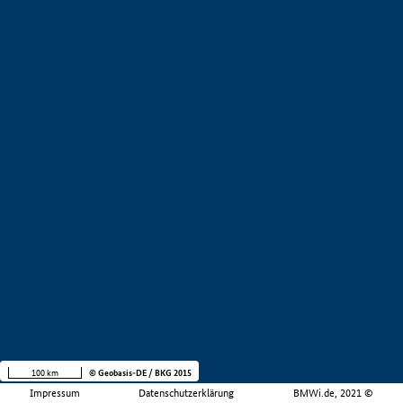
100 km
© Geobasis-DE / BKG 2015
Impressum
Datenschutzerklärung
BMWi.de, 2021 ©