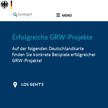
undefined
MENÜ
Erfolgreiche GRW-Projekte
LISTE
Filter
Info
Auf der folgenden Deutschlandkarte
finden Sie konkrete Beispiele erfolgreicher
GRW-Projekte!
LOS GEHT'S