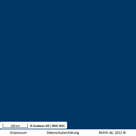
100 km
© Geobasis-DE / BKG 2015
Impressum
Datenschutzerklärung
BMWi.de, 2021 ©