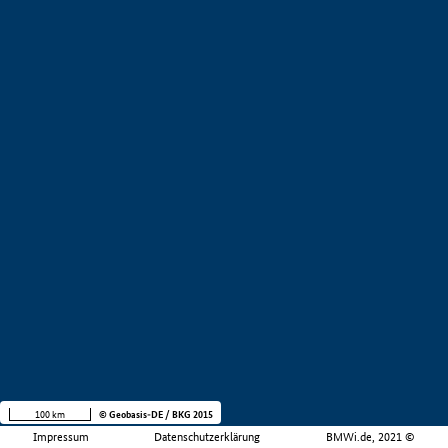
100 km
© Geobasis-DE / BKG 2015
Impressum
Datenschutzerklärung
BMWi.de, 2021 ©