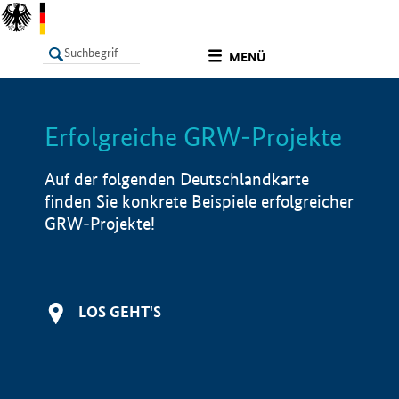
undefined
MENÜ
Erfolgreiche GRW-Projekte
LISTE
Filter
Info
Auf der folgenden Deutschlandkarte
finden Sie konkrete Beispiele erfolgreicher
GRW-Projekte!
LOS GEHT'S