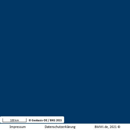
100 km
© Geobasis-DE / BKG 2015
Impressum
Datenschutzerklärung
BMWi.de, 2021 ©