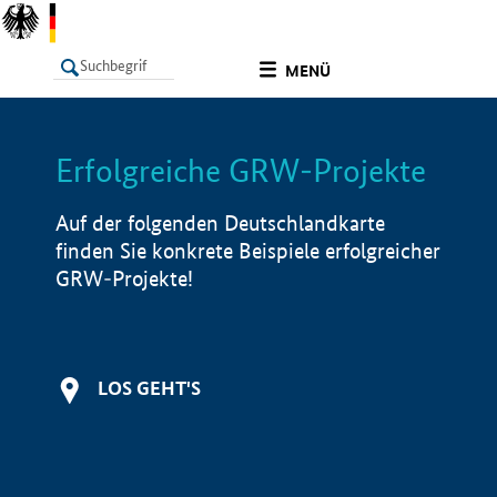
undefined
MENÜ
Erfolgreiche GRW-Projekte
LISTE
Filter
Info
Auf der folgenden Deutschlandkarte
finden Sie konkrete Beispiele erfolgreicher
GRW-Projekte!
LOS GEHT'S