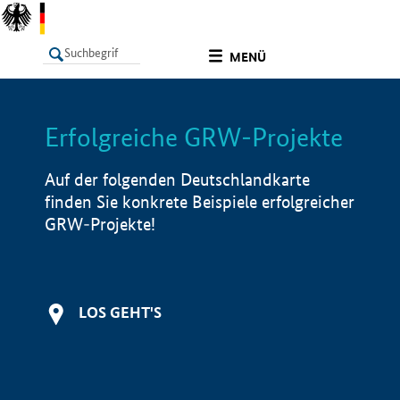
undefined
MENÜ
Erfolgreiche GRW-Projekte
LISTE
Filter
Info
Auf der folgenden Deutschlandkarte
finden Sie konkrete Beispiele erfolgreicher
GRW-Projekte!
LOS GEHT'S