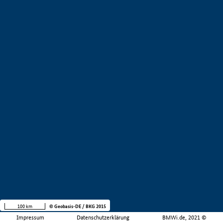
100 km
© Geobasis-DE / BKG 2015
Impressum
Datenschutzerklärung
BMWi.de, 2021 ©