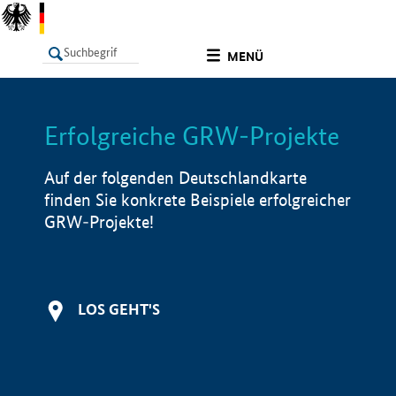
undefined
MENÜ
Erfolgreiche GRW-Projekte
LISTE
Filter
Info
Auf der folgenden Deutschlandkarte
finden Sie konkrete Beispiele erfolgreicher
GRW-Projekte!
LOS GEHT'S