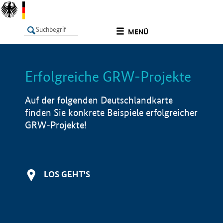
undefined
MENÜ
Erfolgreiche GRW-Projekte
LISTE
Filter
Info
Auf der folgenden Deutschlandkarte
finden Sie konkrete Beispiele erfolgreicher
GRW-Projekte!
LOS GEHT'S