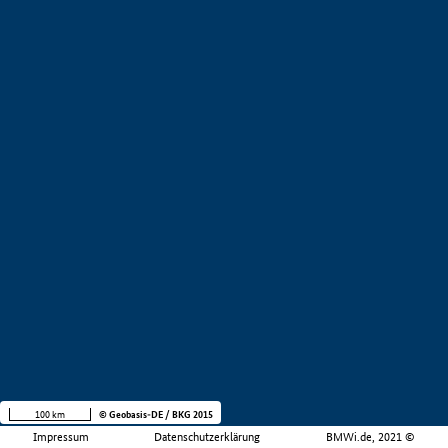
100 km
© Geobasis-DE / BKG 2015
Impressum
Datenschutzerklärung
BMWi.de, 2021 ©