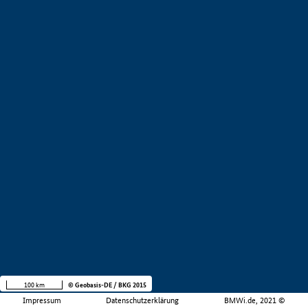
100 km
© Geobasis-DE / BKG 2015
Impressum
Datenschutzerklärung
BMWi.de, 2021 ©