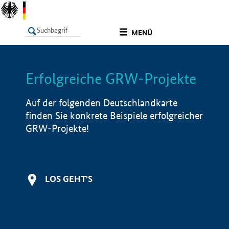
undefined
MENÜ
Erfolgreiche GRW-Projekte
LISTE
Filter
Info
Auf der folgenden Deutschlandkarte
finden Sie konkrete Beispiele erfolgreicher
GRW-Projekte!
LOS GEHT'S