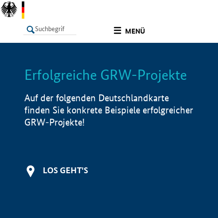
undefined
MENÜ
Erfolgreiche GRW-Projekte
LISTE
Filter
Info
Auf der folgenden Deutschlandkarte
finden Sie konkrete Beispiele erfolgreicher
GRW-Projekte!
LOS GEHT'S