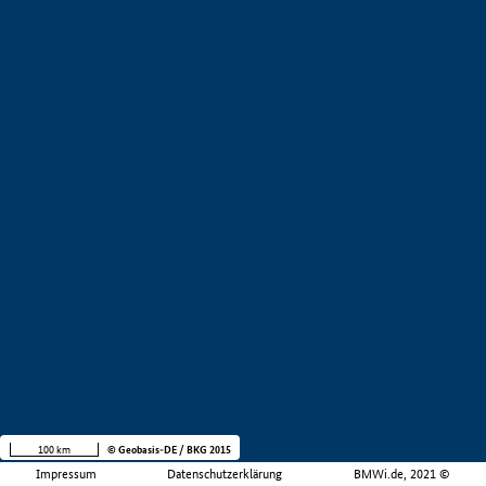
100 km
© Geobasis-DE / BKG 2015
Impressum
Datenschutzerklärung
BMWi.de, 2021 ©