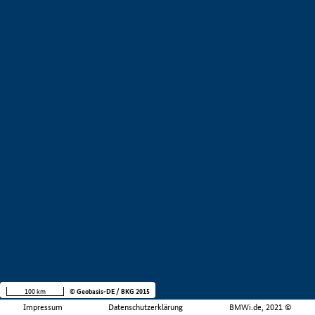
100 km
© Geobasis-DE / BKG 2015
Impressum
Datenschutzerklärung
BMWi.de, 2021 ©