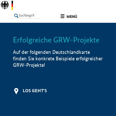
undefined
MENÜ
Erfolgreiche GRW-Projekte
LISTE
Filter
Info
Auf der folgenden Deutschlandkarte
finden Sie konkrete Beispiele erfolgreicher
GRW-Projekte!
LOS GEHT'S