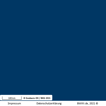
100 km
© Geobasis-DE / BKG 2015
Impressum
Datenschutzerklärung
BMWi.de, 2021 ©