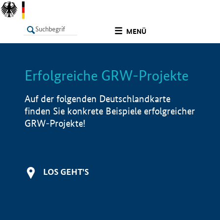
undefined
MENÜ
Erfolgreiche GRW-Projekte
LISTE
Filter
Info
Auf der folgenden Deutschlandkarte
finden Sie konkrete Beispiele erfolgreicher
GRW-Projekte!
LOS GEHT'S