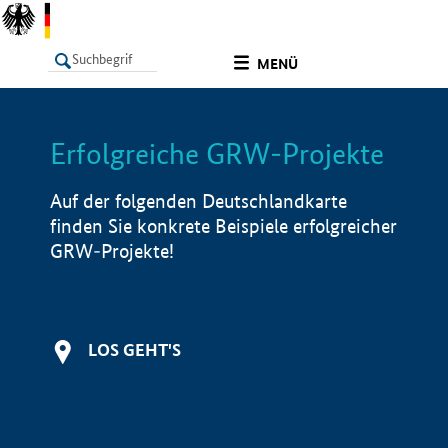
undefined
MENÜ
Erfolgreiche GRW-Projekte
LISTE
Filter
Info
Auf der folgenden Deutschlandkarte
finden Sie konkrete Beispiele erfolgreicher
GRW-Projekte!
LOS GEHT'S