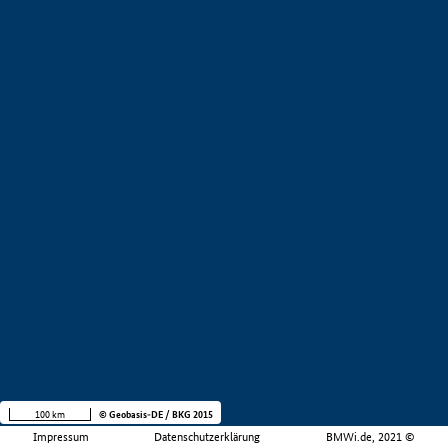
100 km
© Geobasis-DE / BKG 2015
Impressum
Datenschutzerklärung
BMWi.de, 2021 ©