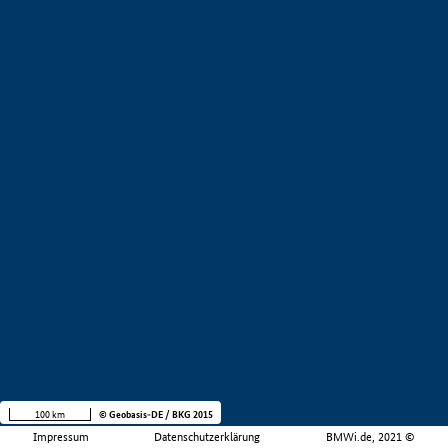
100 km
© Geobasis-DE / BKG 2015
Impressum
Datenschutzerklärung
BMWi.de, 2021 ©