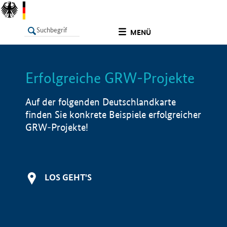
undefined
MENÜ
Erfolgreiche GRW-Projekte
LISTE
Filter
Info
Auf der folgenden Deutschlandkarte
finden Sie konkrete Beispiele erfolgreicher
GRW-Projekte!
LOS GEHT'S