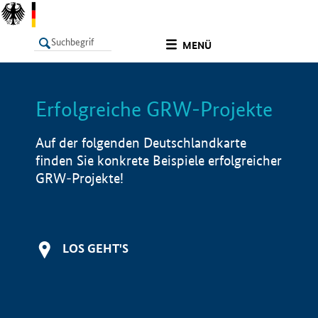
undefined
MENÜ
Erfolgreiche GRW-Projekte
LISTE
Filter
Info
Auf der folgenden Deutschlandkarte
finden Sie konkrete Beispiele erfolgreicher
GRW-Projekte!
LOS GEHT'S