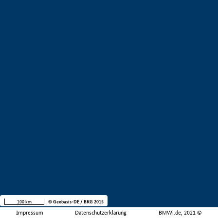
100 km
© Geobasis-DE / BKG 2015
Impressum
Datenschutzerklärung
BMWi.de, 2021 ©