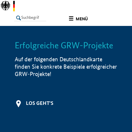
undefined
MENÜ
Erfolgreiche GRW-Projekte
LISTE
Filter
Info
Auf der folgenden Deutschlandkarte
finden Sie konkrete Beispiele erfolgreicher
GRW-Projekte!
LOS GEHT'S