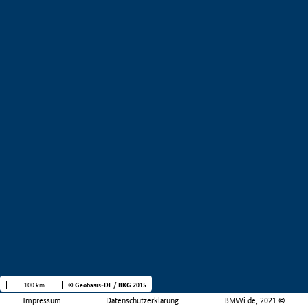
100 km
© Geobasis-DE / BKG 2015
Impressum
Datenschutzerklärung
BMWi.de, 2021 ©