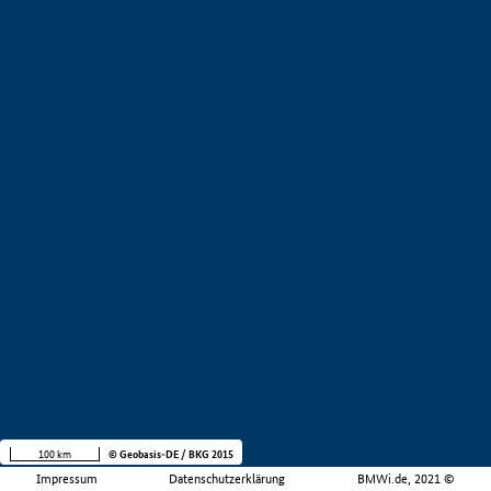
100 km
© Geobasis-DE / BKG 2015
Impressum
Datenschutzerklärung
BMWi.de, 2021 ©