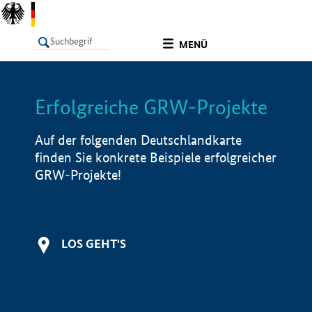
undefined
MENÜ
Erfolgreiche GRW-Projekte
LISTE
Filter
Info
Auf der folgenden Deutschlandkarte
finden Sie konkrete Beispiele erfolgreicher
GRW-Projekte!
LOS GEHT'S