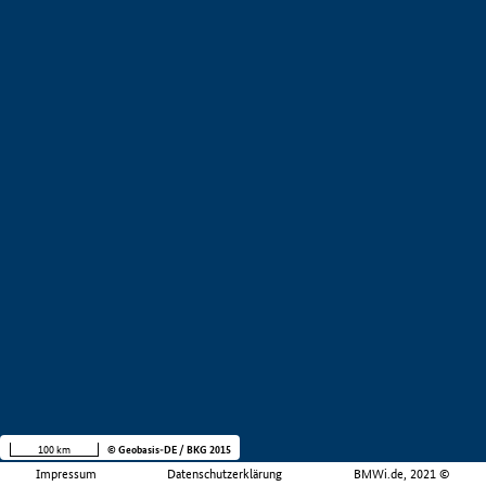
100 km
© Geobasis-DE / BKG 2015
Impressum
Datenschutzerklärung
BMWi.de, 2021 ©