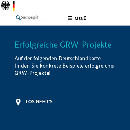
undefined
MENÜ
Erfolgreiche GRW-Projekte
LISTE
Filter
Info
Auf der folgenden Deutschlandkarte
finden Sie konkrete Beispiele erfolgreicher
GRW-Projekte!
LOS GEHT'S