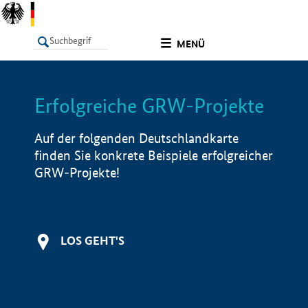
undefined
MENÜ
Erfolgreiche GRW-Projekte
LISTE
Filter
Info
Auf der folgenden Deutschlandkarte
finden Sie konkrete Beispiele erfolgreicher
GRW-Projekte!
LOS GEHT'S