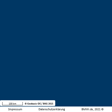
100 km
© Geobasis-DE / BKG 2015
Impressum
Datenschutzerklärung
BMWi.de, 2021 ©