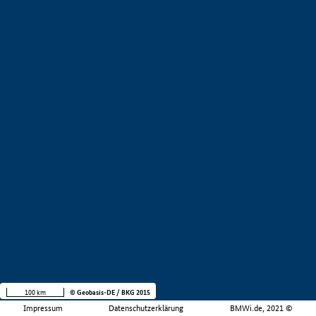
100 km
© Geobasis-DE / BKG 2015
Impressum
Datenschutzerklärung
BMWi.de, 2021 ©