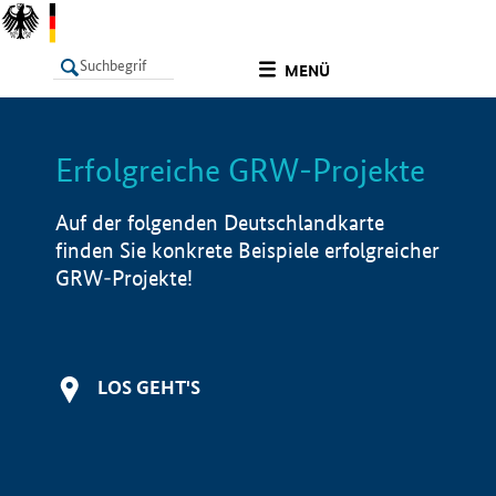
undefined
MENÜ
Erfolgreiche GRW-Projekte
LISTE
Filter
Info
Auf der folgenden Deutschlandkarte
finden Sie konkrete Beispiele erfolgreicher
GRW-Projekte!
LOS GEHT'S