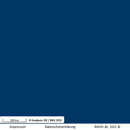
100 km
© Geobasis-DE / BKG 2015
Impressum
Datenschutzerklärung
BMWi.de, 2021 ©