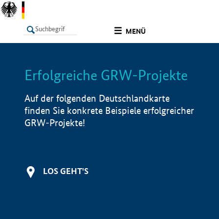
undefined
MENÜ
Erfolgreiche GRW-Projekte
LISTE
Filter
Info
Auf der folgenden Deutschlandkarte
finden Sie konkrete Beispiele erfolgreicher
GRW-Projekte!
LOS GEHT'S