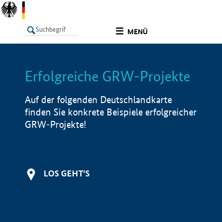
undefined
MENÜ
Erfolgreiche GRW-Projekte
LISTE
Filter
Info
Auf der folgenden Deutschlandkarte
finden Sie konkrete Beispiele erfolgreicher
GRW-Projekte!
LOS GEHT'S