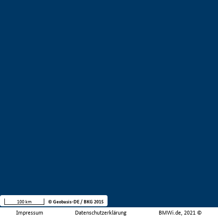
100 km
© Geobasis-DE / BKG 2015
Impressum
Datenschutzerklärung
BMWi.de, 2021 ©