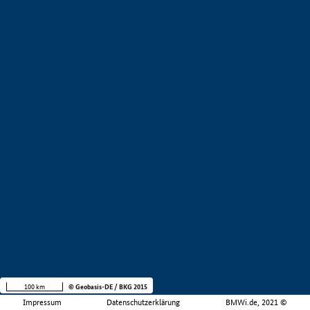
100 km
© Geobasis-DE / BKG 2015
Impressum
Datenschutzerklärung
BMWi.de, 2021 ©