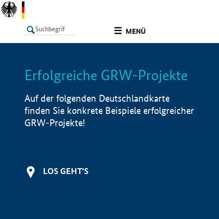
undefined
MENÜ
Erfolgreiche GRW-Projekte
LISTE
Filter
Info
Auf der folgenden Deutschlandkarte
finden Sie konkrete Beispiele erfolgreicher
GRW-Projekte!
LOS GEHT'S