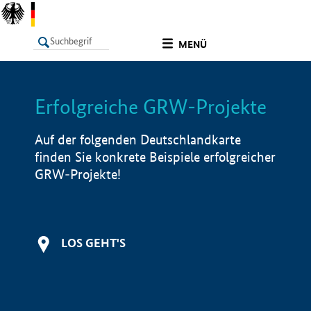
undefined
MENÜ
Erfolgreiche GRW-Projekte
LISTE
Filter
Info
Auf der folgenden Deutschlandkarte
finden Sie konkrete Beispiele erfolgreicher
GRW-Projekte!
LOS GEHT'S