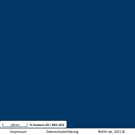
100 km
© Geobasis-DE / BKG 2015
Impressum
Datenschutzerklärung
BMWi.de, 2021 ©