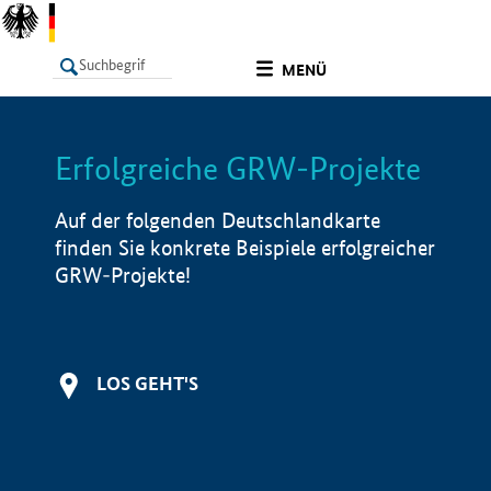
undefined
MENÜ
Erfolgreiche GRW-Projekte
LISTE
Filter
Info
Auf der folgenden Deutschlandkarte
finden Sie konkrete Beispiele erfolgreicher
GRW-Projekte!
LOS GEHT'S