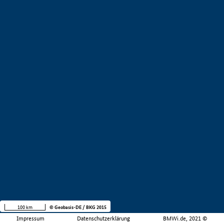
100 km
© Geobasis-DE / BKG 2015
Impressum
Datenschutzerklärung
BMWi.de, 2021 ©