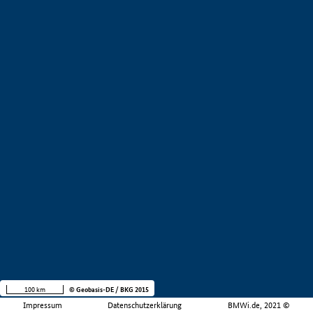
100 km
© Geobasis-DE / BKG 2015
Impressum
Datenschutzerklärung
BMWi.de, 2021 ©