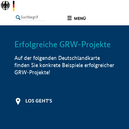
undefined
MENÜ
Erfolgreiche GRW-Projekte
LISTE
Filter
Info
Auf der folgenden Deutschlandkarte
finden Sie konkrete Beispiele erfolgreicher
GRW-Projekte!
LOS GEHT'S