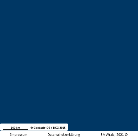
100 km
© Geobasis-DE / BKG 2015
Impressum
Datenschutzerklärung
BMWi.de, 2021 ©