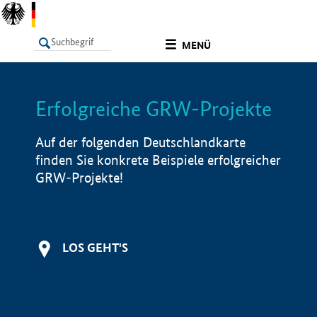
undefined
MENÜ
Erfolgreiche GRW-Projekte
LISTE
Filter
Info
Auf der folgenden Deutschlandkarte
finden Sie konkrete Beispiele erfolgreicher
GRW-Projekte!
LOS GEHT'S