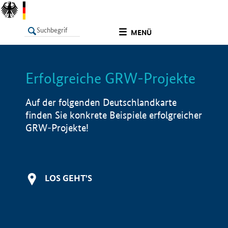
undefined
MENÜ
Erfolgreiche GRW-Projekte
LISTE
Filter
Info
Auf der folgenden Deutschlandkarte
finden Sie konkrete Beispiele erfolgreicher
GRW-Projekte!
LOS GEHT'S