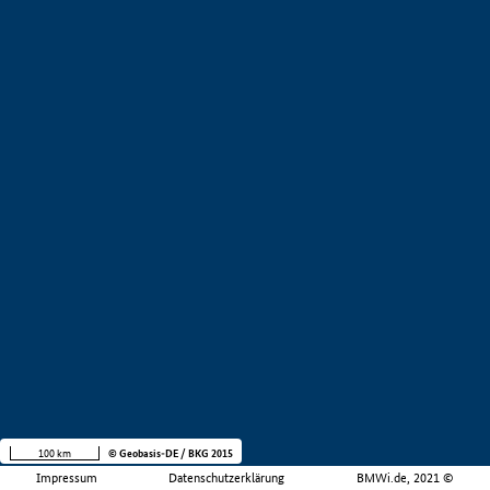
100 km
© Geobasis-DE / BKG 2015
Impressum
Datenschutzerklärung
BMWi.de, 2021 ©