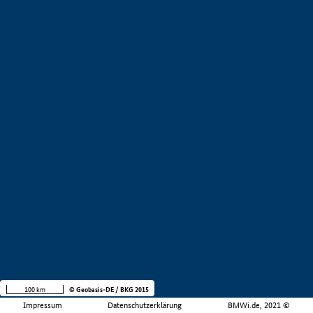
100 km
© Geobasis-DE / BKG 2015
Impressum
Datenschutzerklärung
BMWi.de, 2021 ©