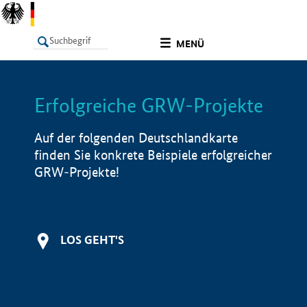
undefined
MENÜ
Erfolgreiche GRW-Projekte
LISTE
Filter
Info
Auf der folgenden Deutschlandkarte
finden Sie konkrete Beispiele erfolgreicher
GRW-Projekte!
LOS GEHT'S