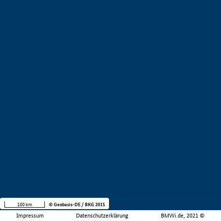
100 km
© Geobasis-DE / BKG 2015
Impressum
Datenschutzerklärung
BMWi.de, 2021 ©