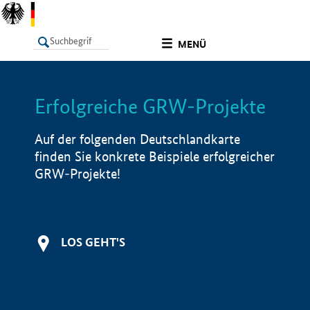
undefined
MENÜ
Erfolgreiche GRW-Projekte
LISTE
Filter
Info
Auf der folgenden Deutschlandkarte
finden Sie konkrete Beispiele erfolgreicher
GRW-Projekte!
LOS GEHT'S