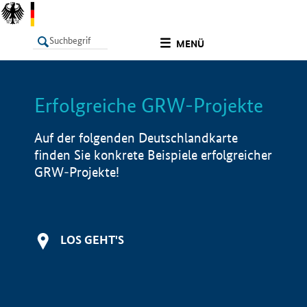
undefined
MENÜ
Erfolgreiche GRW-Projekte
LISTE
Filter
Info
Auf der folgenden Deutschlandkarte
finden Sie konkrete Beispiele erfolgreicher
GRW-Projekte!
LOS GEHT'S