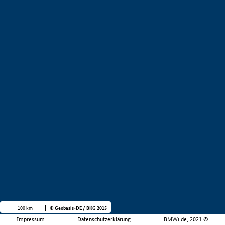
100 km
© Geobasis-DE / BKG 2015
Impressum
Datenschutzerklärung
BMWi.de, 2021 ©