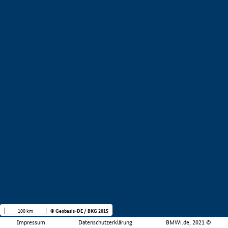
100 km
© Geobasis-DE / BKG 2015
Impressum
Datenschutzerklärung
BMWi.de, 2021 ©