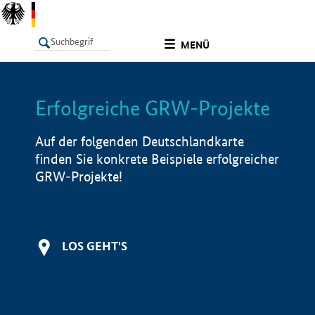
undefined
MENÜ
Erfolgreiche GRW-Projekte
LISTE
Filter
Info
Auf der folgenden Deutschlandkarte
finden Sie konkrete Beispiele erfolgreicher
GRW-Projekte!
LOS GEHT'S