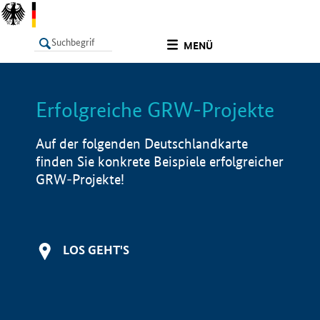
undefined
MENÜ
Erfolgreiche GRW-Projekte
LISTE
Filter
Info
Auf der folgenden Deutschlandkarte
finden Sie konkrete Beispiele erfolgreicher
GRW-Projekte!
LOS GEHT'S