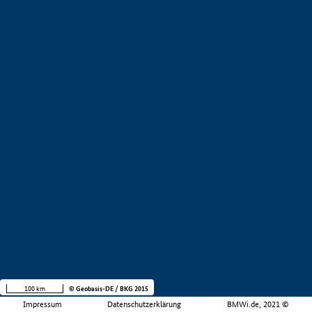
100 km
© Geobasis-DE / BKG 2015
Impressum
Datenschutzerklärung
BMWi.de, 2021 ©