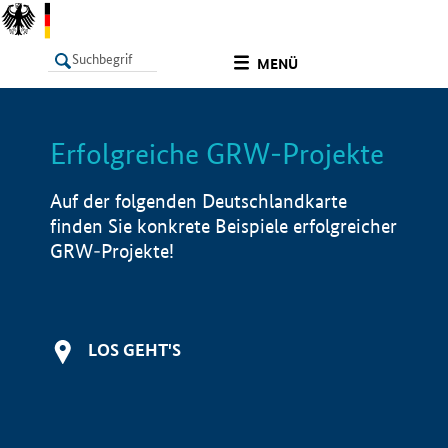
undefined
MENÜ
Erfolgreiche GRW-Projekte
LISTE
Filter
Info
Auf der folgenden Deutschlandkarte
finden Sie konkrete Beispiele erfolgreicher
GRW-Projekte!
LOS GEHT'S