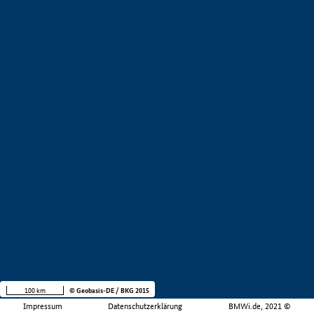
100 km
© Geobasis-DE / BKG 2015
Impressum
Datenschutzerklärung
BMWi.de, 2021 ©