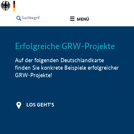
undefined
MENÜ
Erfolgreiche GRW-Projekte
LISTE
Filter
Info
Auf der folgenden Deutschlandkarte
finden Sie konkrete Beispiele erfolgreicher
GRW-Projekte!
LOS GEHT'S