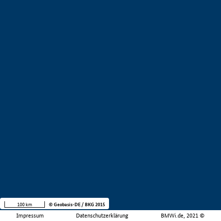
100 km
© Geobasis-DE / BKG 2015
Impressum
Datenschutzerklärung
BMWi.de, 2021 ©