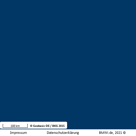
100 km
© Geobasis-DE / BKG 2015
Impressum
Datenschutzerklärung
BMWi.de, 2021 ©