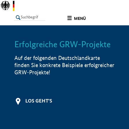
undefined
MENÜ
Erfolgreiche GRW-Projekte
LISTE
Filter
Info
Auf der folgenden Deutschlandkarte
finden Sie konkrete Beispiele erfolgreicher
GRW-Projekte!
LOS GEHT'S