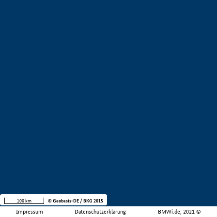
100 km
© Geobasis-DE / BKG 2015
Impressum
Datenschutzerklärung
BMWi.de, 2021 ©