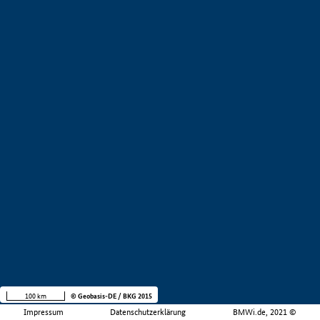
100 km
© Geobasis-DE / BKG 2015
Impressum
Datenschutzerklärung
BMWi.de, 2021 ©