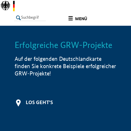
undefined
MENÜ
Erfolgreiche GRW-Projekte
LISTE
Filter
Info
Auf der folgenden Deutschlandkarte
finden Sie konkrete Beispiele erfolgreicher
GRW-Projekte!
LOS GEHT'S