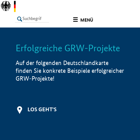
undefined
MENÜ
Erfolgreiche GRW-Projekte
LISTE
Filter
Info
Auf der folgenden Deutschlandkarte
finden Sie konkrete Beispiele erfolgreicher
GRW-Projekte!
LOS GEHT'S