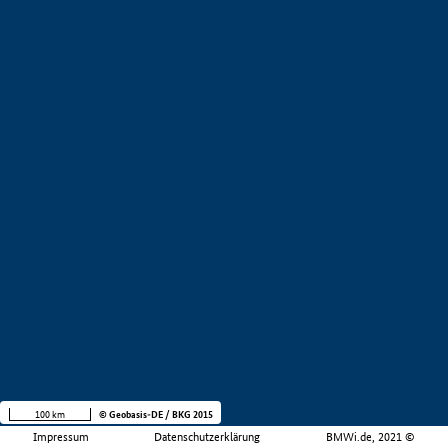
100 km
© Geobasis-DE / BKG 2015
Impressum
Datenschutzerklärung
BMWi.de, 2021 ©