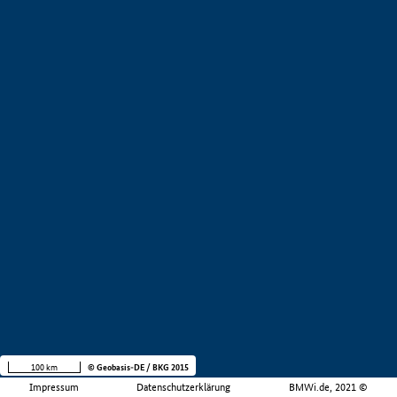
100 km
© Geobasis-DE / BKG 2015
Impressum
Datenschutzerklärung
BMWi.de, 2021 ©