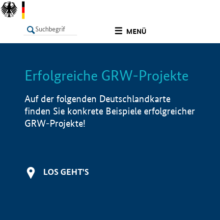
undefined
MENÜ
Erfolgreiche GRW-Projekte
LISTE
Filter
Info
Auf der folgenden Deutschlandkarte
finden Sie konkrete Beispiele erfolgreicher
GRW-Projekte!
LOS GEHT'S