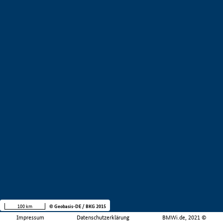
100 km
© Geobasis-DE / BKG 2015
Impressum
Datenschutzerklärung
BMWi.de, 2021 ©