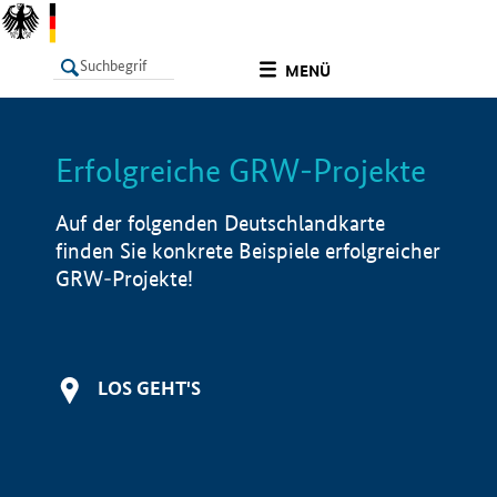
undefined
MENÜ
Erfolgreiche GRW-Projekte
LISTE
Filter
Info
Auf der folgenden Deutschlandkarte
finden Sie konkrete Beispiele erfolgreicher
GRW-Projekte!
LOS GEHT'S