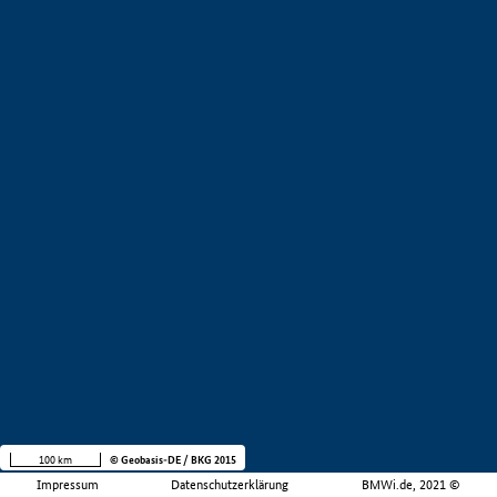
100 km
© Geobasis-DE / BKG 2015
Impressum
Datenschutzerklärung
BMWi.de, 2021 ©