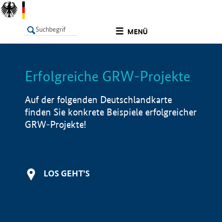
undefined
MENÜ
Erfolgreiche GRW-Projekte
LISTE
Filter
Info
Auf der folgenden Deutschlandkarte
finden Sie konkrete Beispiele erfolgreicher
GRW-Projekte!
LOS GEHT'S